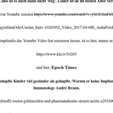
 also ist es auch dann nicht 'weg'. Leider ist sie im besten Alter v
Von Youtube zensiert
https://www.youtube.com/watch?v=ySr1ESmFlr
ImpfungenSinnOderUnsinn_klatv-10265/02_Video_2017-04-08b_AnitaP
mpfmafia das Youtube Video hat zenzieren lassen, ist es hier, immer n
https://www.kla.tv/10265
Epoch Times
und hier:
geimpfte Kinder viel gesünder als geimpfte. Warum er keine Impfun
Immunologe André Braun.
pfstoffe-toeten-gehirnzellen-und-pharmaindustrie-steuert-aerzte-a2924