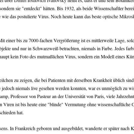
el über
Dmitri Iosifovich Ivanovsky
heißt es, dass er und sein Botanik
sondern sie "entdeckt" hätten. Bis 1932, als beide Wissenschaftler berei
 wie das postulierte Virus. Noch heute kann das beste
optische Mikros
it einer bis zu 7000-fachen Vergrößerung ist es mittlerweile Lage, solc
kte und nur in Schwarzweiß betrachten, niemals in Farbe. Jedes farbige
rhaupt kein Foto des mutmaßlichen Virus, sondern ein Modell eines Künst
chen zu zeigen, die bei Patienten mit derselben Krankheit üblich sind,
ie jedoch niemals live gesehen werden konnten, war es unmöglich zu wis
, Professor von Pasteur an der Universität von Paris, viele Jahrzehnte 
Viren ist bis heute eine "blinde" Vermutung ohne wissenschaftliche Gr
schieden hat.
sens
. In Frankreich geboren und ausgebildet, wanderte er später nach