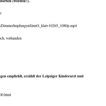
erstorben (worden?).
U
etekDimmerImpfungenSinnO_klatv10265_1080p.mp4
och, vorhanden
gen empfiehlt, erzählt der Leipziger Kinderarzt und
900.html