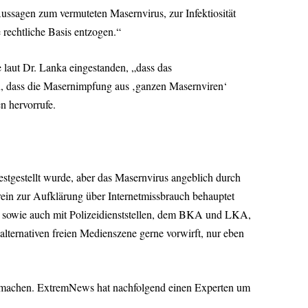
ssagen zum vermuteten Masernvirus, zur Infektiosität
rechtliche Basis entzogen.“
e laut Dr. Lanka eingestanden, „dass das
en, dass die Masernimpfung aus ‚ganzen Masernviren‘
n hervorrufe.
estgestellt wurde, aber das Masernvirus angeblich durch
rein zur Aufklärung über Internetmissbrauch behauptet
ok sowie auch mit Polizeidienststellen, dem BKA und LKA,
lternativen freien Medienszene gerne vorwirft, nur eben
u machen. ExtremNews hat nachfolgend einen Experten um