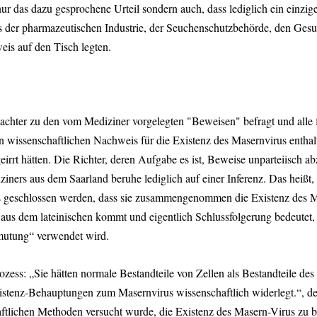
nur das dazu gesprochene Urteil sondern auch, dass lediglich ein einz
der pharmazeutischen Industrie, der Seuchenschutzbehörde, den Gesund
eis auf den Tisch legten.
ter zu den vom Mediziner vorgelegten "Beweisen" befragt und alle fün
n wissenschaftlichen Nachweis für die Existenz des Masernvirus enthal
eirrt hätten. Die Richter, deren Aufgabe es ist, Beweise unparteiisch 
s aus dem Saarland beruhe lediglich auf einer Inferenz. Das heißt, er 
aus geschlossen werden, dass sie zusammengenommen die Existenz des Ma
aus dem lateinischen kommt und eigentlich Schlussfolgerung bedeutet, 
mutung“ verwendet wird.
zess: „Sie hätten normale Bestandteile von Zellen als Bestandteile de
istenz-Behauptungen zum Masernvirus wissenschaftlich widerlegt.“, d
aftlichen Methoden versucht wurde, die Existenz des Masern-Virus zu b