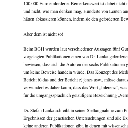
100.000 Euro einforderte. Bemerkenswert ist dabei nicht 
und nicht, wie man denken mag, Hunderte von Leuten aus 
hätten abkassieren können, indem sie den geforderten Bew
Aber dem ist nicht so!
Beim BGH wurden laut verschiedener Aussagen fünf Gutach
vorgelegten Publikationen einen von Dr. Lanka geforderte
bewiesen, dass sich die Autoren der sechs Publikationen g
um keine Beweise handeln würde. Das Konzept des Mediziner
Bericht b) das und der Bericht c) jenes usw., müsse dar
verwundert es daher kaum, dass das Wort „Inferenz“, was 
für die umgangssprachlich geläufigere Bezeichnung „Ver
Dr. Stefan Lanka schreibt in seiner Stellungnahme zum Pro
Ergebnissen der genetischen Untersuchungen sind alle Ex
keine anderen Publikationen gibt, in denen mit wissensch