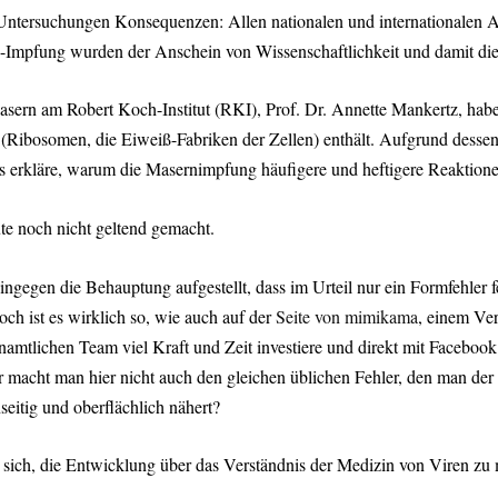
Untersuchungen Konsequenzen: Allen nationalen und internationalen Au
Impfung wurden der Anschein von Wissenschaftlichkeit und damit die 
 Masern am Robert Koch-Institut (RKI), Prof. Dr. Annette Mankertz, hab
e (Ribosomen, die Eiweiß-Fabriken der Zellen) enthält. Aufgrund dess
Dies erkläre, warum die Masernimpfung häufigere und heftigere Reaktione
te noch nicht geltend gemacht.
gegen die Behauptung aufgestellt, dass im Urteil nur ein Formfehler f
och ist es wirklich so, wie auch auf der
Seite von mimikama
, einem Ve
namtlichen Team viel Kraft und Zeit investiere und direkt mit Facebo
acht man hier nicht auch den gleichen üblichen Fehler, den man der a
seitig und oberflächlich nähert?
sich, die Entwicklung über das Verständnis der Medizin von Viren z