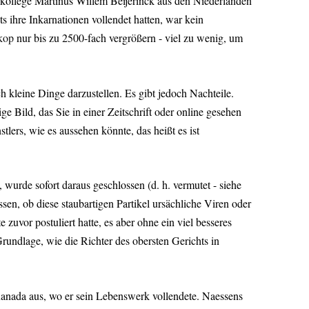
erkollege Martinus Willem Beijerinck aus den Niederlanden
ts ihre Inkarnationen vollendet hatten, war kein
kop
nur bis zu 2500-fach vergrößern - viel zu wenig, um
h kleine Dinge darzustellen. Es gibt jedoch Nachteile.
 Bild, das Sie in einer Zeitschrift oder online gesehen
lers, wie es aussehen könnte, das heißt es ist
 wurde sofort daraus geschlossen (d. h. vermutet - siehe
sen, ob diese staubartigen Partikel ursächliche Viren oder
zuvor postuliert hatte, es aber ohne ein viel besseres
undlage, wie die Richter des obersten Gerichts in
 Kanada aus, wo er sein Lebenswerk vollendete. Naessens