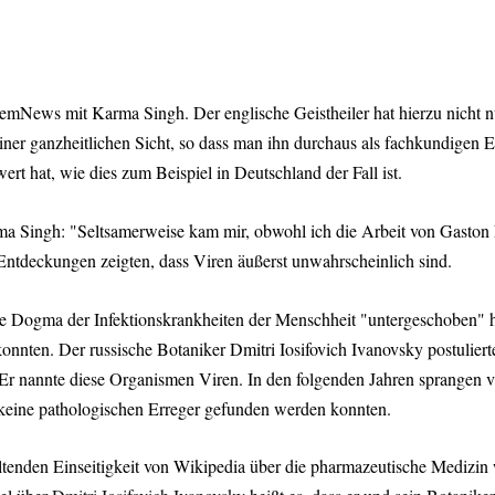
mNews mit Karma Singh. Der englische Geistheiler hat hierzu nicht nur
 einer ganzheitlichen Sicht, so dass man ihn durchaus als fachkundigen
rt hat, wie dies zum Beispiel in Deutschland der Fall ist.
a Singh: "Seltsamerweise kam mir, obwohl ich die Arbeit von Gaston Na
Entdeckungen zeigten, dass Viren äußerst unwahrscheinlich sind.
 Dogma der Infektionskrankheiten der Menschheit "untergeschoben" hat
nnten. Der russische Botaniker Dmitri Iosifovich Ivanovsky postulierte
Er nannte diese Organismen Viren. In den folgenden Jahren sprangen v
l keine pathologischen Erreger gefunden werden konnten.
haltenden Einseitigkeit von Wikipedia über die pharmazeutische Medizin 