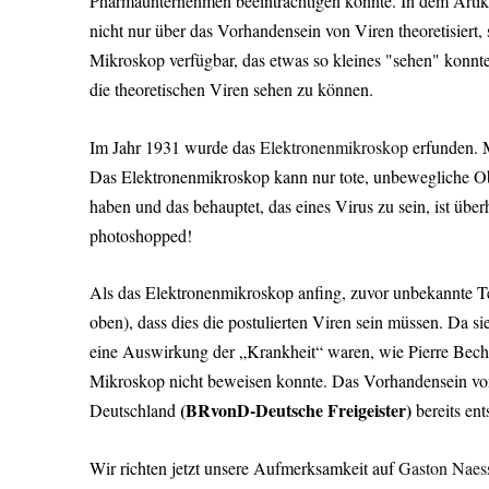
Pharmaunternehmen beeinträchtigen könnte. In dem Artik
nicht nur über das Vorhandensein von Viren theoretisiert, 
Mikroskop verfügbar, das etwas so kleines "sehen" konnte
die theoretischen Viren sehen zu können.
Im Jahr 1931 wurde das
Elektronenmikroskop
erfunden. M
Das Elektronenmikroskop kann nur tote, unbewegliche Obje
haben und das behauptet, das eines Virus zu sein, ist übe
photoshopped!
Als das Elektronenmikroskop anfing, zuvor unbekannte Teil
oben), dass dies die postulierten Viren sein müssen. Da s
eine Auswirkung der „Krankheit“ waren, wie Pierre Bechamp
Mikroskop nicht beweisen konnte. Das Vorhandensein von 
(BRvonD-Deutsche Freigeister)
Deutschland
bereits ent
Wir richten jetzt unsere Aufmerksamkeit auf
Gaston Naes